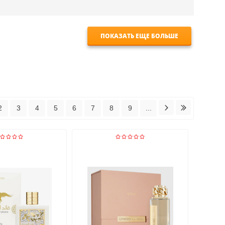
ПОКАЗАТЬ ЕЩЕ БОЛЬШЕ
2
3
4
5
6
7
8
9
...