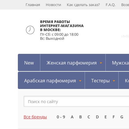
Главная
Новости
Как сделать заказ?
F.A.Q.
Воз
ВРЕМЯ РАБОТЫ
ИНТЕРНЕТ-МАГАЗИНА
В МОСКВЕ:
Пт-Сб: с 09:00 до 18:00
ИНТ
Вс: Выходной
New
Женская парфюмерия
Мужска
Арабская парфюмерия
Тестеры
К
Все бренды
0 - 9
A
B
C
D
E
F
G