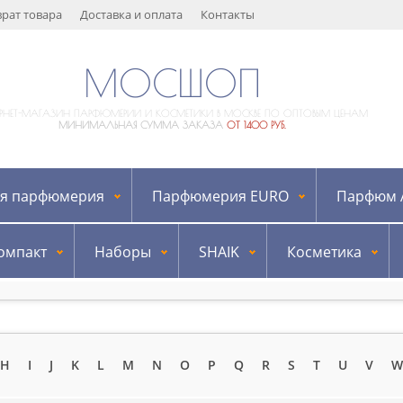
врат товара
Доставка и оплата
Контакты
МОСШОП
ЕРНЕТ-МАГАЗИН ПАРФЮМЕРИИ И КОСМЕТИКИ В МОСКВЕ ПО ОПТОВЫМ ЦЕНАМ
МИНИМАЛЬНАЯ СУММА ЗАКАЗА
ОТ 1400 РУБ.
я парфюмерия
Парфюмерия EURO
Парфюм A
омпакт
Наборы
SHAIK
Косметика
H
I
J
K
L
M
N
O
P
Q
R
S
T
U
V
W