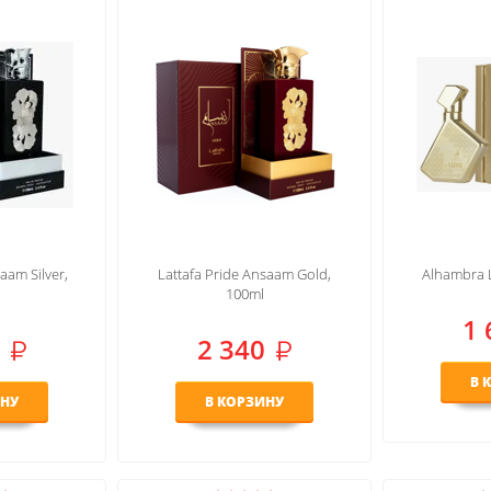
aam Silver,
Lattafa Pride Ansaam Gold,
Alhambra 
100ml
1 
2 340
В 
ИНУ
В КОРЗИНУ