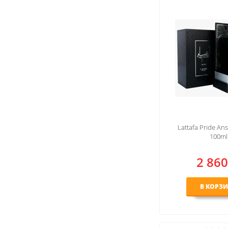
Lattafa Pride Ans
100ml
2 860
В КОРЗ