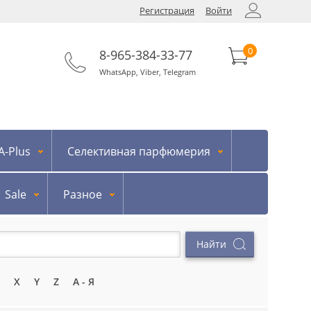
Регистрация
Войти
0
8-965-384-33-77
WhatsApp
,
Viber
,
Telegram
-Plus
Селективная парфюмерия
Sale
Разное
X
Y
Z
А - Я