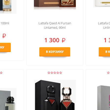
, 100ml
Lattafa Qaed Al Fursan
Lattafa 
Untamed, 90ml
Unli
1 300
1 
ИНУ
В КОРЗИНУ
В 