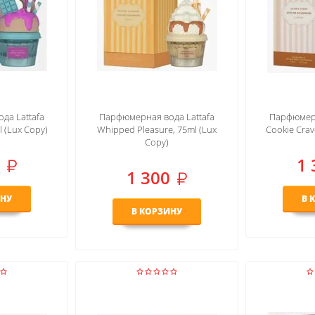
да Lattafa
Парфюмерная вода Lattafa
Парфюмерн
l (Lux Copy)
Whipped Pleasure, 75ml (Lux
Cookie Crav
Copy)
1 
1 300
ИНУ
В 
В КОРЗИНУ