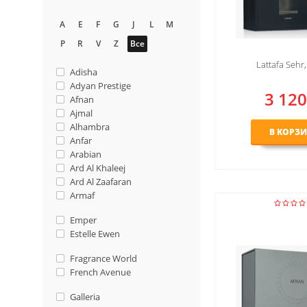
A
E
F
G
J
L
M
P
R
V
Z
Все
Lattafa Sehr
Adisha
Adyan Prestige
3 120
Afnan
Ajmal
Alhambra
В КОРЗ
Anfar
Arabian
Ard Al Khaleej
Ard Al Zaafaran
Armaf
Emper
Estelle Ewen
Fragrance World
French Avenue
Galleria