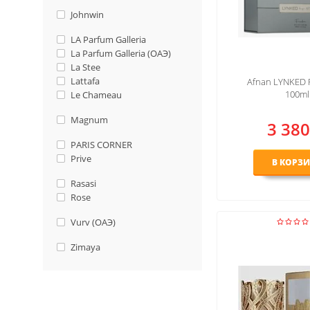
Johnwin
LA Parfum Galleria
La Parfum Galleria (ОАЭ)
La Stee
Lattafa
Afnan LYNKED 
100ml
Le Chameau
Magnum
3 380
PARIS CORNER
Prive
В КОРЗ
Rasasi
Rose
Vurv (ОАЭ)
Zimaya