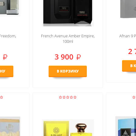
Freedom,
French Avenue Amber Empire,
Afnan 9 
100ml
2 
3 900
В 
ИНУ
В КОРЗИНУ