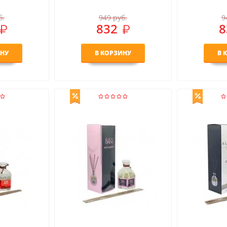
б.
949
руб.
9
832
8
ИНУ
В КОРЗИНУ
В 