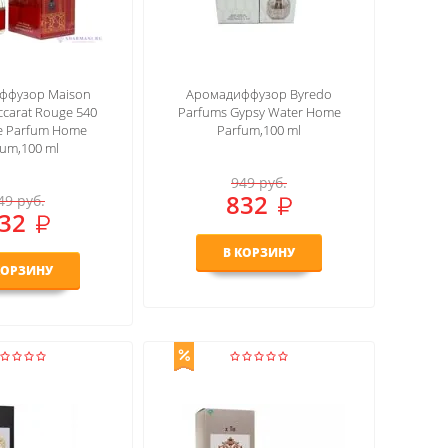
ффузор Maison
Аромадиффузор Byredo
ccarat Rouge 540
Parfums Gypsy Water Home
De Parfum Home
Parfum,100 ml
fum,100 ml
949
руб.
832
49
руб.
32
В КОРЗИНУ
КОРЗИНУ