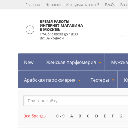
Главная
Новости
Как сделать заказ?
F.A.Q.
Воз
ВРЕМЯ РАБОТЫ
ИНТЕРНЕТ-МАГАЗИНА
В МОСКВЕ:
Пт-Сб: с 09:00 до 18:00
ИНТ
Вс: Выходной
New
Женская парфюмерия
Мужска
Арабская парфюмерия
Тестеры
К
Все бренды
0 - 9
A
B
C
D
E
F
G