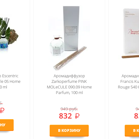
Escentric
Аромадиффузор
Аромади
ule 05 Home
Zarkoperfume PINK
Francis Ku
0 ml
MOLeCULE 090.09 Home
Rouge 540 
Parfum, 100 ml
б.
949
руб.
9
832
8
ИНУ
В КОРЗИНУ
В 