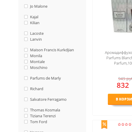
Jo Malone
Kajal
Kilian
Lacoste
Lanvin
Maison Francis Kurkdjian
Аромадиффузо
Monila
Parfums Blan
Montale
Parfum,10
Moschino
Parfums de Marly
949
ру
832
Richard
Salvatore Ferragamo
В КОРЗ
Thomas Kosmala
Tiziana Terenzi
Tom Ford