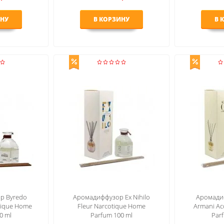
ИНУ
В КОРЗИНУ
В 
р Byredo
Аромадиффузор Ex Nihilo
Аромадиф
frique Home
Fleur Narcotique Home
Armani Ac
0 ml
Parfum 100 ml
Par