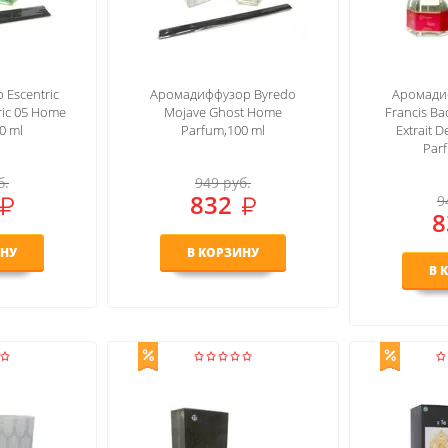
Escentric
Аромадиффузор Byredo
Аромади
ric 05 Home
Mojave Ghost Home
Francis Ba
0 ml
Parfum,100 ml
Extrait 
Par
б.
949
руб.
832
9
8
ИНУ
В КОРЗИНУ
В 