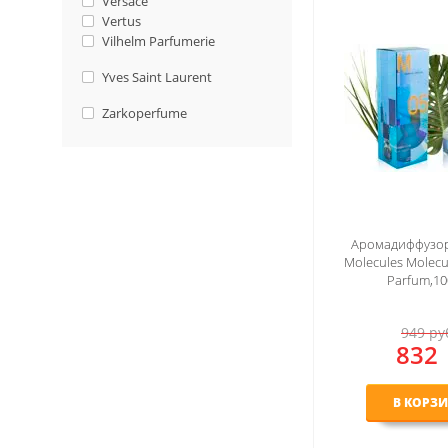
Versace
Vertus
Vilhelm Parfumerie
Yves Saint Laurent
Zarkoperfume
Аромадиффузор 
Molecules Molec
Parfum,10
949
ру
832
В КОРЗ