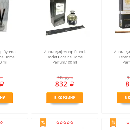
р Byredo
Аромадиффузор Franck
Аромадиф
che Home
Boclet Cocaine Home
Terenz
0 ml
Parfum,100 ml
Par
б.
949
руб.
9
832
8
ИНУ
В КОРЗИНУ
В 