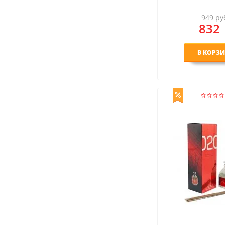
949
ру
832
В КОРЗ