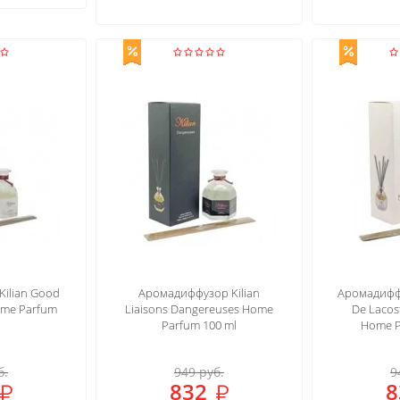
ilian Good
Аромадиффузор Kilian
Аромадиффу
ome Parfum
Liaisons Dangereuses Home
De Lacost
Parfum 100 ml
Home P
б.
949
руб.
9
832
8