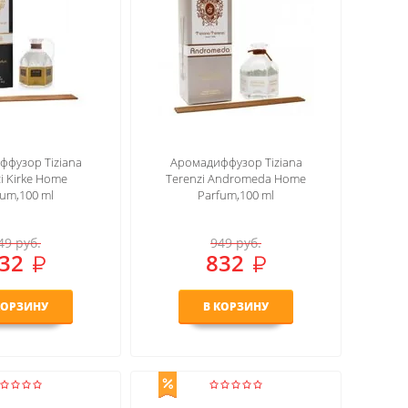
фузор Tiziana
Аромадиффузор Tiziana
i Kirke Home
Terenzi Andromeda Home
fum,100 ml
Parfum,100 ml
49
руб.
949
руб.
32
832
КОРЗИНУ
В КОРЗИНУ