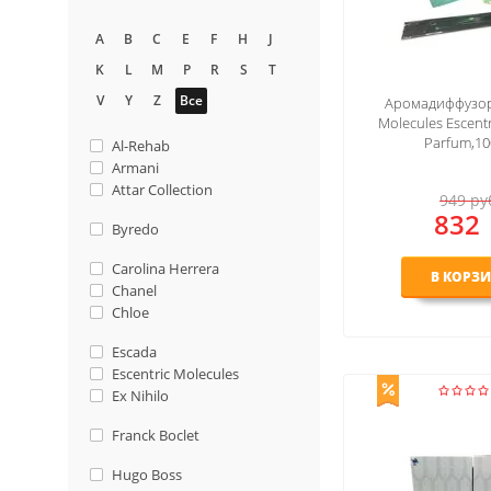
A
B
C
E
F
H
J
K
L
M
P
R
S
T
V
Y
Z
Все
Аромадиффузор 
Molecules Escent
Parfum,10
Al-Rehab
Armani
Attar Collection
949
ру
832
Byredo
Carolina Herrera
В КОРЗ
Chanel
Chloe
Escada
Escentric Molecules
Ex Nihilo
Franck Boclet
Hugo Boss