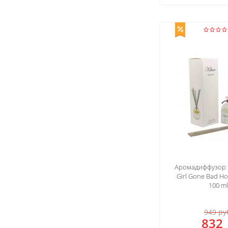
Аромадиффузор K
Girl Gone Bad H
100 ml
949
ру
832