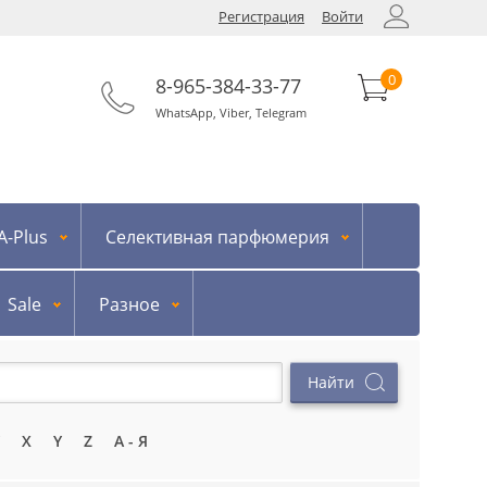
Регистрация
Войти
0
8-965-384-33-77
WhatsApp
,
Viber
,
Telegram
-Plus
Селективная парфюмерия
Sale
Разное
X
Y
Z
А - Я