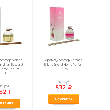
ффузор Maison
Аромадиффузор Versace
rkdjian Baccarat
Bright Crystal Home Parfum
Home Parfum 100
100 ml
ml
949
руб.
832
49
руб.
32
В КОРЗИНУ
КОРЗИНУ