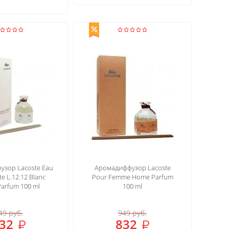
зор Lacoste Eau
Аромадиффузор Lacoste
e L.12.12 Blanc
Pour Femme Home Parfum
arfum 100 ml
100 ml
49
руб.
949
руб.
32
832