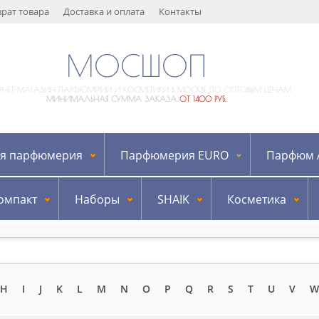
врат товара
Доставка и оплата
Контакты
МОСШОП
ЕРНЕТ-МАГАЗИН ПАРФЮМЕРИИ И КОСМЕТИКИ В МОСКВЕ ПО ОПТОВЫМ ЦЕНАМ
МИНИМАЛЬНАЯ СУММА ЗАКАЗА
ОТ 1400 РУБ.
я парфюмерия
Парфюмерия EURO
Парфюм A
омпакт
Наборы
SHAIK
Косметика
H
I
J
K
L
M
N
O
P
Q
R
S
T
U
V
W