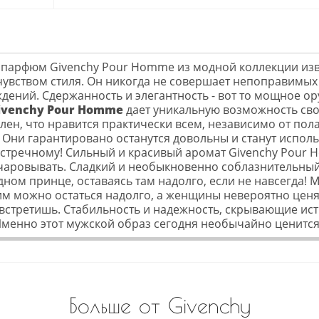
парфюм Givenchy Pour Homme из модной коллекции изв
вством стиля. Он никогда не совершает непоправимых 
дений. Сдержанность и элегантность - вот то мощное о
ivenchy Pour Homme
дает уникальную возможность сво
н, что нравится практически всем, независимо от пола 
Они гарантировано останутся довольны и станут использо
встречному! Сильный и красивый аромат Givenchy Pour 
чаровывать. Сладкий и необыкновенно соблазнительный
ом принце, оставаясь там надолго, если не навсегда!
им можно остаться надолго, а женщины невероятно цен
о встретишь. Стабильность и надежность, скрывающие ист
Именно этот мужской образ сегодня необычайно ценится
Больше от Givenchy