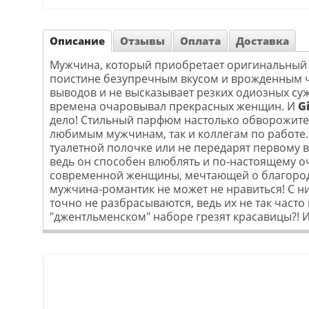
Описание
Отзывы
Оплата
Доставка
Мужчина, который приобретает оригинальный 
поистине безупречным вкусом и врожденным чу
выводов и не высказывает резких одиозных суж
времена очаровывал прекрасных женщин. И
G
дело! Стильный парфюм настолько обворожителе
любимым мужчинам, так и коллегам по работе. 
туалетной полочке или не передарят первому 
ведь он способен влюблять и по-настоящему о
современной женщины, мечтающей о благородн
мужчина-романтик не может не нравиться! С н
точно не разбрасываются, ведь их не так част
"джентльменском" наборе грезят красавицы?! 