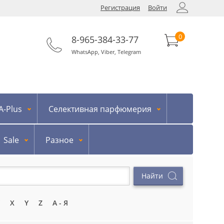
Регистрация
Войти
0
8-965-384-33-77
WhatsApp
,
Viber
,
Telegram
-Plus
Селективная парфюмерия
Sale
Разное
X
Y
Z
А - Я