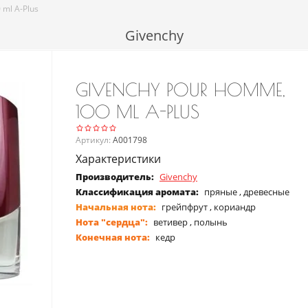
ml A-Plus
Givenchy
GIVENCHY POUR HOMME,
100 ML A-PLUS
Артикул:
A001798
Характеристики
Производитель
Givenchy
Классификация аромата
пряные , древесные
Начальная нота
грейпфрут , кориандр
Нота "сердца"
ветивер , полынь
Конечная нота
кедр