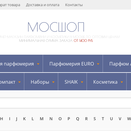
врат товара
Доставка и оплата
Контакты
МОСШОП
ЕРНЕТ-МАГАЗИН ПАРФЮМЕРИИ И КОСМЕТИКИ В МОСКВЕ ПО ОПТОВЫМ ЦЕНАМ
МИНИМАЛЬНАЯ СУММА ЗАКАЗА
ОТ 1400 РУБ.
я парфюмерия
Парфюмерия EURO
Парфюм A
омпакт
Наборы
SHAIK
Косметика
H
I
J
K
L
M
N
O
P
Q
R
S
T
U
V
W