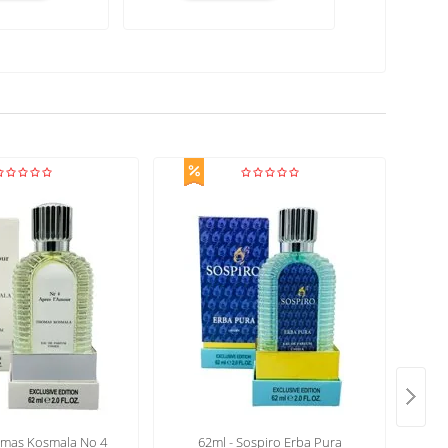
ospiro Erba Pura
62ml - Carolina Herrera Good
Xe