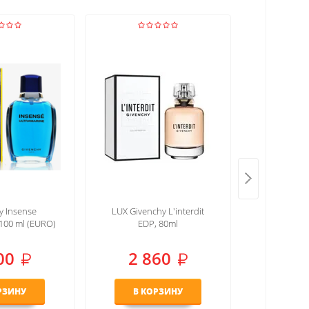
y L'interdit
LUX Givenchy Irresistible
Givenchy
 80ml
(2020) EDP, 80ml
Angelique
(
60
2 860
1 
РЗИНУ
В КОРЗИНУ
В К