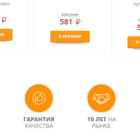
Apres L'Amour
.
588
руб.
581
НУ
В
В КОРЗИНУ
Е
ГАРАНТИЯ
10 ЛЕТ
НА
КАЧЕСТВА
РЫНКЕ