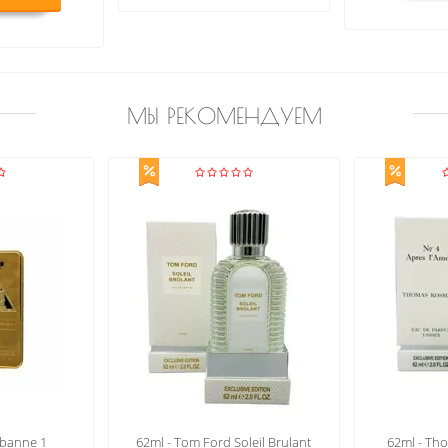
МЫ РЕКОМЕНДУЕМ
leil Brulant
62ml - Thomas Kosmala No 4
62ml - S