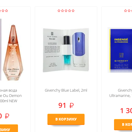
e Label, 2ml
Givenchy Insense
LUX Givench
Ultramarine, 100 ml (EURO)
EDP,
1 300
2 8
РЗИНУ
В КОРЗИНУ
В КО