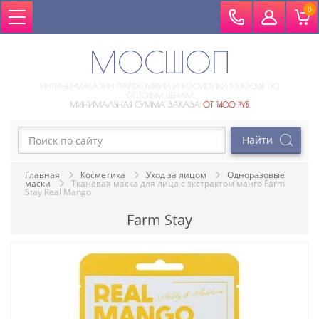
0
МОСШОП
ИНТЕРНЕТ-МАГАЗИН ПАРФЮМЕРИИ И КОСМЕТИКИ В МОСКВЕ ПО
ОПТОВЫМ ЦЕНАМ
МИНИМАЛЬНАЯ СУММА ЗАКАЗА
ОТ 1400 РУБ.
Главная
Косметика
Уход за лицом
Одноразовые 
маски
Тканевая маска для лица с экстрактом манго Farm 
Stay Real Mango
Farm Stay