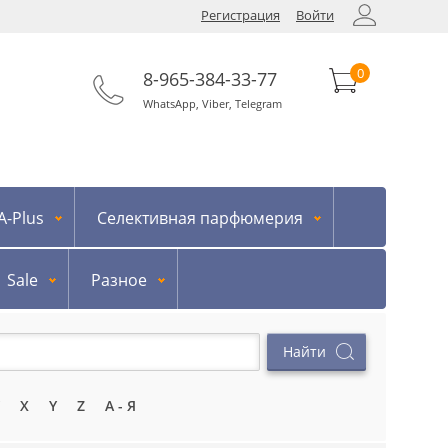
Регистрация
Войти
0
8-965-384-33-77
WhatsApp
,
Viber
,
Telegram
-Plus
Селективная парфюмерия
Sale
Разное
X
Y
Z
А - Я