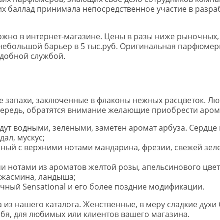
 баллад принимала непосредственное участие в разрабо
 можно в интернет-магазине. Цены в разы ниже рыночных,
небольшой барьер в 5 тыс.руб. Оригинальная парфюмерия
удобной службой.
е запахи, заключенные в флаконы нежных расцветок. Л
очередь, обратятся внимание желающие приобрести арома
удут водными, зелеными, заметен аромат арбуза. Сердце
дал, мускус;
чный с верхними нотами мандарина, фрезии, свежей зеле
ми нотами из ароматов желтой розы, апельсинового цвета
 жасмина, ландыша;
ный Sensational и его более поздние модификации.
из нашего каталога. Женственные, в меру сладкие духи C
бя, для любимых или клиентов вашего магазина.