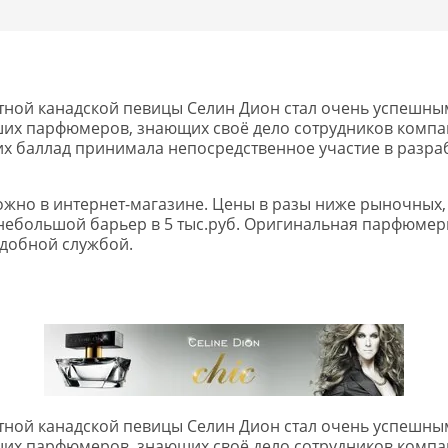
тной канадской певицы Селин Дион стал очень успешны
их парфюмеров, знающих своё дело сотрудников компан
 баллад принимала непосредственное участие в разрабо
 можно в интернет-магазине. Цены в разы ниже рыночных,
небольшой барьер в 5 тыс.руб. Оригинальная парфюмерия
удобной службой.
тной канадской певицы Селин Дион стал очень успешны
их парфюмеров, знающих своё дело сотрудников компан