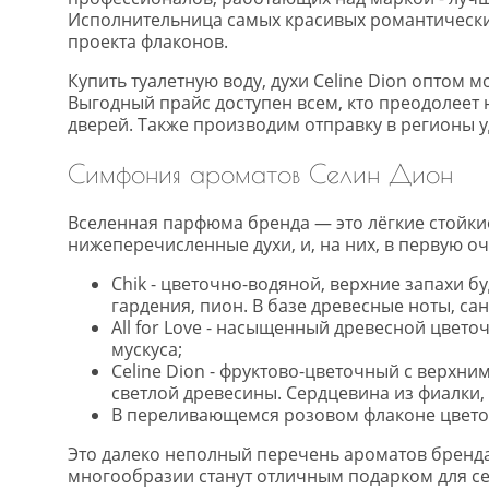
Исполнительница самых красивых романтических
проекта флаконов.
Купить туалетную воду, духи Celine Dion оптом
Выгодный прайс доступен всем, кто преодолеет 
дверей. Также производим отправку в регионы 
Симфония ароматов Селин Дион
Вселенная парфюма бренда — это лёгкие стойки
нижеперечисленные духи, и, на них, в первую 
Chik - цветочно-водяной, верхние запахи б
гардения, пион. В базе древесные ноты, сан
All for Love - насыщенный древесной цвето
мускуса;
Celine Dion - фруктово-цветочный с верхни
светлой древесины. Сердцевина из фиалки,
В переливающемся розовом флаконе цветоч
Это далеко неполный перечень ароматов бренда 
многообразии станут отличным подарком для се