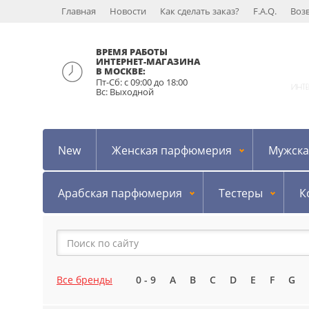
Главная
Новости
Как сделать заказ?
F.A.Q.
Воз
ВРЕМЯ РАБОТЫ
ИНТЕРНЕТ-МАГАЗИНА
В МОСКВЕ:
Пт-Сб: с 09:00 до 18:00
ИНТ
Вс: Выходной
New
Женская парфюмерия
Мужска
Арабская парфюмерия
Тестеры
К
Все бренды
0 - 9
A
B
C
D
E
F
G