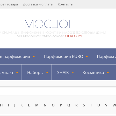
врат товара
Доставка и оплата
Контакты
МОСШОП
ЕРНЕТ-МАГАЗИН ПАРФЮМЕРИИ И КОСМЕТИКИ В МОСКВЕ ПО ОПТОВЫМ ЦЕНАМ
МИНИМАЛЬНАЯ СУММА ЗАКАЗА
ОТ 1400 РУБ.
я парфюмерия
Парфюмерия EURO
Парфюм A
омпакт
Наборы
SHAIK
Косметика
H
I
J
K
L
M
N
O
P
Q
R
S
T
U
V
W