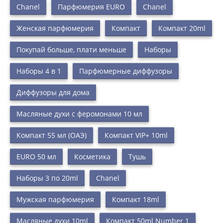
Chanel
Парфюмерия EURO
Chanel
Женская парфюмерия
Компакт
Компакт 20ml
Покупай больше, плати меньше
Наборы
Наборы 4 в 1
Парфюмерные диффузоры
Диффузоры для дома
Масляные духи с феромонами 10 мл
Компакт 55 мл (ОАЭ)
Компакт VIP+ 10ml
EURO 50 мл
Косметика
Тушь
Наборы 3 по 20ml
Chanel
Мужская парфюмерия
Компакт 18ml
Масляные духи 10ml
Компакт 50ml Number 1