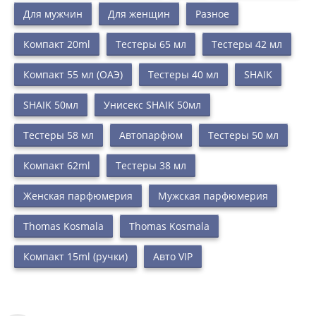
Для мужчин
Для женщин
Разное
Компакт 20ml
Тестеры 65 мл
Тестеры 42 мл
Компакт 55 мл (ОАЭ)
Тестеры 40 мл
SHAIK
SHAIK 50мл
Унисекс SHAIK 50мл
Тестеры 58 мл
Автопарфюм
Тестеры 50 мл
Компакт 62ml
Тестеры 38 мл
Женская парфюмерия
Мужская парфюмерия
Thomas Kosmala
Thomas Kosmala
Компакт 15ml (ручки)
Авто VIP