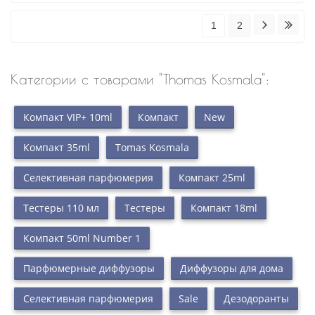
1
2
Категории с товарами "Thomas Kosmala":
Компакт VIP+ 10ml
Компакт
New
Компакт 35ml
Tomas Kosmala
Селективная парфюмерия
Компакт 25ml
Тестеры 110 мл
Тестеры
Компакт 18ml
Компакт 50ml Number 1
Парфюмерные диффузоры
Диффузоры для дома
Селективная парфюмерия
Sale
Дезодоранты